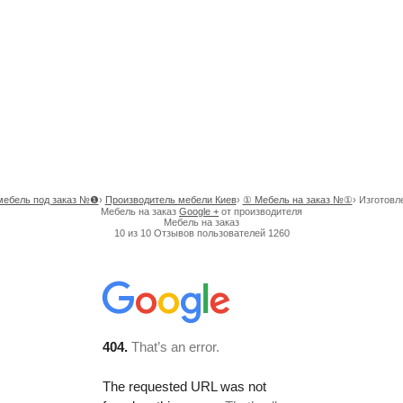
мебель под заказ №❶
›
Производитель мебели Киев
›
① Мебель на заказ №①
›
Изготовл
Мебель на заказ
Google +
от производителя
Мебель на заказ
10
из
10
Отзывов пользователей
1260