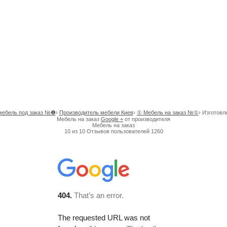
мебель под заказ №❶
›
Производитель мебели Киев
›
① Мебель на заказ №①
›
Изготовл
Мебель на заказ
Google +
от производителя
Мебель на заказ
10
из
10
Отзывов пользователей
1260