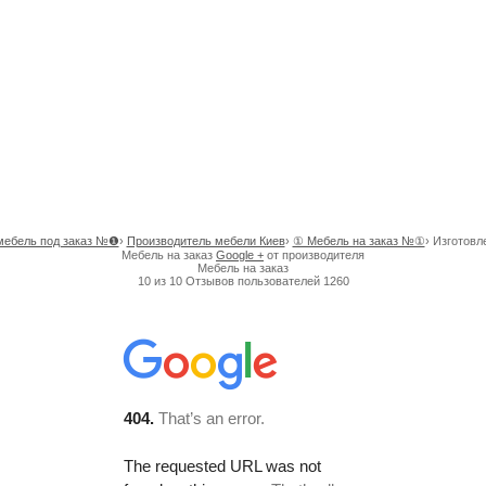
мебель под заказ №❶
›
Производитель мебели Киев
›
① Мебель на заказ №①
›
Изготовл
Мебель на заказ
Google +
от производителя
Мебель на заказ
10
из
10
Отзывов пользователей
1260